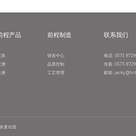
前程产品
前程制造
联系我们
北美
研发中心
电话: 0573 872
亚洲
品质控制
传真: 0573 872
欧洲
工艺管理
邮箱: jacky@hnf
炎黄在线