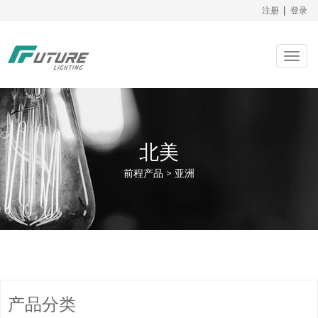
注册
|
登录
Togg
navig
北美
前程产品 > 亚洲
产品分类