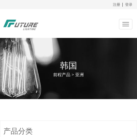
注册
|
登录
Togg
navig
韩国
前程产品 > 亚洲
产品分类