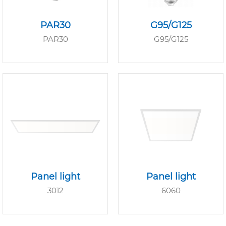
PAR30
G95/G125
PAR30
G95/G125
Panel light
Panel light
3012
6060