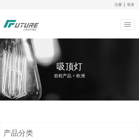
注册
|
登录
Togg
navig
吸顶灯
前程产品 > 欧洲
产品分类